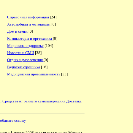
Справочная информация
[24]
Автомобили и мотоциклы
[0]
Дом и семья
[0]
Компьютеры и оргтехника
[0]
Медицина и здоровье
[104]
Новости и СМИ
[38]
Отдых и развлечения
[0]
Радиоэлектронника
[16]
Медицинская промышленность
[55]
. Средства от раннего семяизвержения Доставка
обавить ссылку
ете с 1 апреля 2008 года въезда в центр Москвы