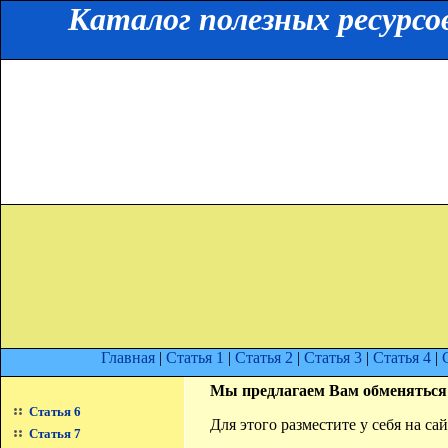
Каталог полезных ресурсо
Главная
|
Статья 1
|
Статья 2
|
Статья 3
|
Статья 4
|
Мы предлагаем Вам обменяться
Статья 6
Для этого разместите у себя на с
Статья 7