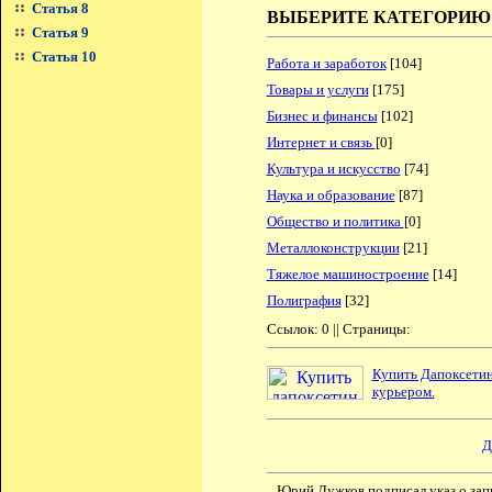
Статья 8
ВЫБЕРИТЕ КАТЕГОРИЮ
Статья 9
Статья 10
Работа и заработок
[104]
Товары и услуги
[175]
Бизнес и финансы
[102]
Интернет и связь
[0]
Культура и искусство
[74]
Наука и образование
[87]
Общество и политика
[0]
Металлоконструкции
[21]
Тяжелое машиностроение
[14]
Полиграфия
[32]
Ссылок: 0 || Страницы:
Купить Дапоксетин
курьером.
Д
Юрий Лужков подписал указ о запр