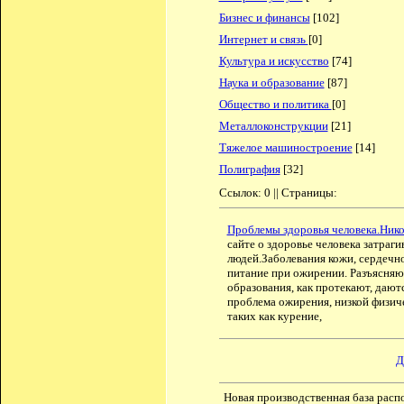
Бизнес и финансы
[102]
Интернет и связь
[0]
Культура и искусство
[74]
Наука и образование
[87]
Общество и политика
[0]
Металлоконструкции
[21]
Тяжелое машиностроение
[14]
Полиграфия
[32]
Ссылок: 0 || Страницы:
Проблемы здоровья человека.Никот
сайте о здоровье человека затраг
людей.Заболевания кожи, сердечно
питание при ожирении. Разъясняю
образования, как протекают, дают
проблема ожирения, низкой физич
таких как курение,
Д
Новая производственная база расп