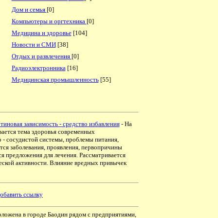
Дом и семья
[0]
Компьютеры и оргтехника
[0]
Медицина и здоровье
[104]
Новости и СМИ
[38]
Отдых и развлечения
[0]
Радиоэлектронника
[16]
Медицинская промышленность
[55]
иновая зависимость - средство избавления
- На
ивается тема здоровья современных
 - сосудистой системы, проблемы питания,
тся заболевания, проявления, первопричины
ся предложения для лечения. Рассматривается
еской активности. Влияние вредных привычек
обавить ссылку
оложена в городе Баодин рядом с предприятиями,