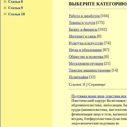
Статья 8
ВЫБЕРИТЕ КАТЕГОРИЮ
Статья 9
Статья 10
Работа и заработок
[104]
Товары и услуги
[175]
Бизнес и финансы
[102]
Интернет и связь
[0]
Культура и искусство
[74]
Наука и образование
[87]
Общество и политика
[0]
Металлоконструкции
[21]
Тяжелое машиностроение
[14]
Полиграфия
[32]
Ссылок: 0 || Страницы:
Подтяжка кожи лица, пластика век,
Пластический хирург Колесников 
абдоминопластика, липосакция, б
груди (маммопластика, мастектоми
феминизация лица и тела, вагиноп
ягодиц, блефаропластика (пластика
эндоскопическая подтяжка ко