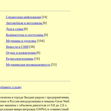
Справочная информация
[24]
Автомобили и мотоциклы
[0]
Дом и семья
[0]
Компьютеры и оргтехника
[0]
Медицина и здоровье
[104]
Новости и СМИ
[38]
Отдых и развлечения
[0]
Радиоэлектронника
[16]
Медицинская промышленность
[55]
обавить ссылку
оложена в городе Баодин рядом с предприятиями,
тные в России внедорожники и пикапы Great Wall.
ые машины с объемом двигателя от 0,8 до 2,0 л.
ерсальная микролитражка GWPeri и семиместный