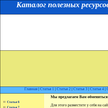
Каталог полезных ресурсо
Главная
|
Статья 1
|
Статья 2
|
Статья 3
|
Статья 4
|
Мы предлагаем Вам обменяться
Статья 6
Для этого разместите у себя на с
Статья 7